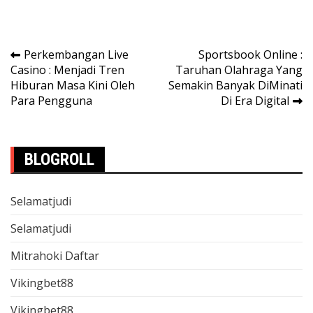
Post
Perkembangan Live
Sportsbook Online :
Casino : Menjadi Tren
Taruhan Olahraga Yang
navigation
Hiburan Masa Kini Oleh
Semakin Banyak DiMinati
Para Pengguna
Di Era Digital
BLOGROLL
Selamatjudi
Selamatjudi
Mitrahoki Daftar
Vikingbet88
Vikingbet88