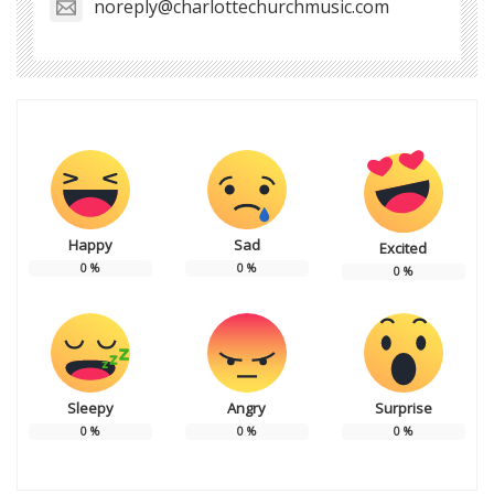
noreply@charlottechurchmusic.com
Happy
Sad
Excited
0
%
0
%
0
%
Sleepy
Angry
Surprise
0
%
0
%
0
%