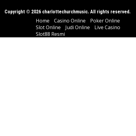
Copyright © 2026 charlottechurchmusic. All rights reserved.
Home
Casino Online
Poker Online
Slot Online
Judi Online
Live Casino
Slot88 Resmi