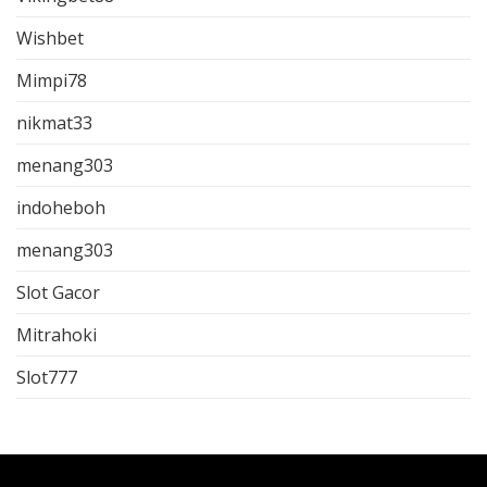
Wishbet
Mimpi78
nikmat33
menang303
indoheboh
menang303
Slot Gacor
Mitrahoki
Slot777