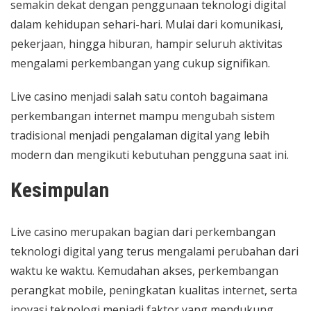
semakin dekat dengan penggunaan teknologi digital
dalam kehidupan sehari-hari. Mulai dari komunikasi,
pekerjaan, hingga hiburan, hampir seluruh aktivitas
mengalami perkembangan yang cukup signifikan.
Live casino menjadi salah satu contoh bagaimana
perkembangan internet mampu mengubah sistem
tradisional menjadi pengalaman digital yang lebih
modern dan mengikuti kebutuhan pengguna saat ini.
Kesimpulan
Live casino merupakan bagian dari perkembangan
teknologi digital yang terus mengalami perubahan dari
waktu ke waktu. Kemudahan akses, perkembangan
perangkat mobile, peningkatan kualitas internet, serta
inovasi teknologi menjadi faktor yang mendukung