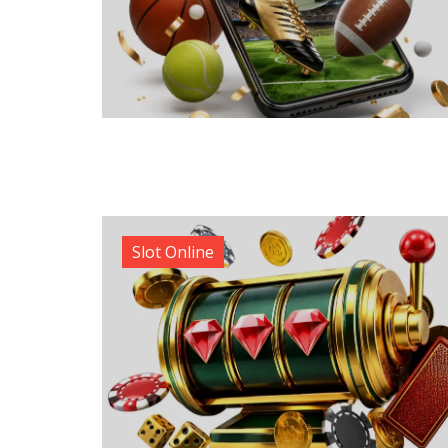
Slot Online