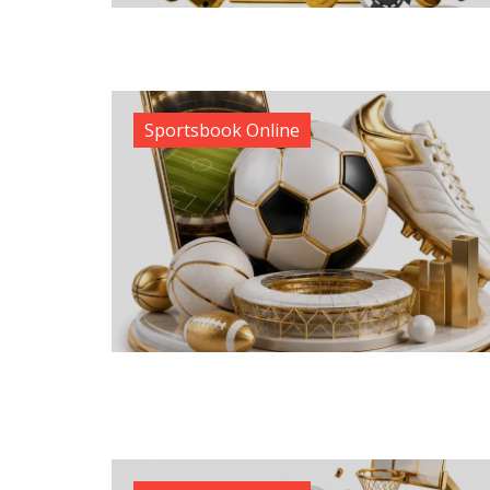
Sportsbook Online