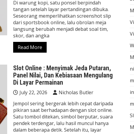
Di warung kopi, satu ponsel berpindah
tangan setelah layar pertandingan dibuka.
M
Seseorang memperlihatkan screenshot slip
V
dari sportsbook online, lalu obrolan meja
langsung berubah menjadi debat soal tim,
V
skor, dan angka
W
Read More
M
Slot Online : Menyimak Jeda Putaran,
n
Panel Nilai, Dan Kebiasaan Mengulang
m
Di Layar Permainan
i
July 22, 2026
Nicholas Butler
Jempol sering bergerak lebih cepat daripada
m
pikiran saat berhadapan dengan slot online.
S
Satu tombol ditekan, simbol berputar, suara
pendek terdengar, lalu hasil muncul hanya
M
dalam beberapa detik. Setelah itu, layar