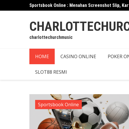
Skip
Sportsbook Online : Menahan Screenshot Slip, Ka
Slot Online : Menyimak Jeda Putaran, Panel Nilai,
to
content
CHARLOTTECHUR
charlottechurchmusic
HOME
CASINO ONLINE
POKER O
SLOT88 RESMI
Sportsbook Online