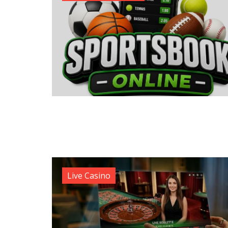
Live Casino