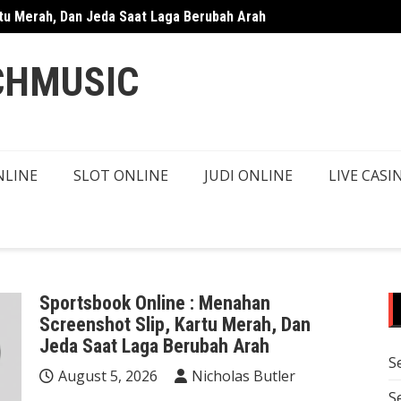
rtu Merah, Dan Jeda Saat Laga Berubah Arah
 Dan Kebiasaan Mengulang Di Layar Permainan
Sports
CHMUSIC
NLINE
SLOT ONLINE
JUDI ONLINE
LIVE CASI
Sportsbook Online : Menahan
Screenshot Slip, Kartu Merah, Dan
Jeda Saat Laga Berubah Arah
S
August 5, 2026
Nicholas Butler
S