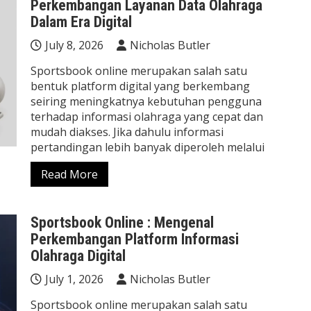
Perkembangan Layanan Data Olahraga
Dalam Era Digital
July 8, 2026
Nicholas Butler
Sportsbook online merupakan salah satu
bentuk platform digital yang berkembang
seiring meningkatnya kebutuhan pengguna
terhadap informasi olahraga yang cepat dan
mudah diakses. Jika dahulu informasi
pertandingan lebih banyak diperoleh melalui
Read More
Sportsbook Online : Mengenal
Perkembangan Platform Informasi
Olahraga Digital
July 1, 2026
Nicholas Butler
Sportsbook online merupakan salah satu