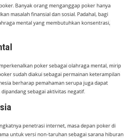
ap poker. Banyak orang menganggap poker hanya
an masalah finansial dan sosial. Padahal, bagi
olahraga mental yang membutuhkan konsentrasi,
ntal
mperkenalkan poker sebagai olahraga mental, mirip
 poker sudah diakui sebagai permainan keterampilan
donesia berharap pemahaman serupa juga dapat
 dipandang sebagai aktivitas negatif.
sia
gkatnya penetrasi internet, masa depan poker di
tama untuk versi non-taruhan sebagai sarana hiburan