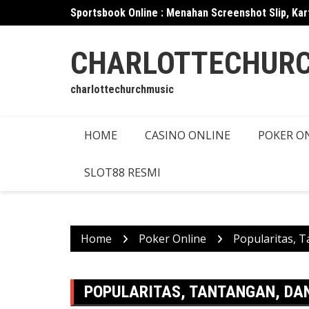
Skip
Sportsbook Online : Menahan Screenshot Slip, Ka
Slot Online : Menyimak Jeda Putaran, Panel Nilai,
to
content
CHARLOTTECHUR
charlottechurchmusic
HOME
CASINO ONLINE
POKER O
SLOT88 RESMI
Home
Poker Online
Popularitas, 
POPULARITAS, TANTANGAN, DA