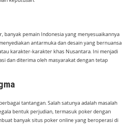
or, banyak pemain Indonesia yang menyesuaikannya
al menyediakan antarmuka dan desain yang bernuansa
atau karakter-karakter khas Nusantara. Ini menjadi
asi dan diterima oleh masyarakat dengan tetap
igma
berbagai tantangan. Salah satunya adalah masalah
egala bentuk perjudian, termasuk poker dengan
embuat banyak situs poker online yang beroperasi di