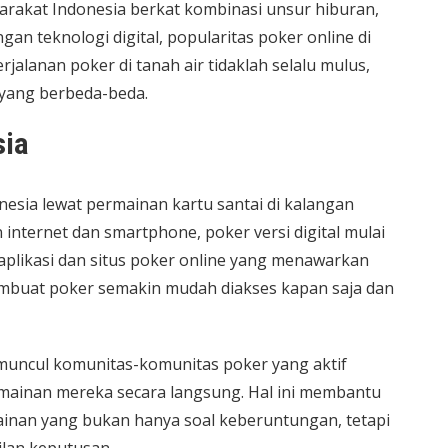
arakat Indonesia berkat kombinasi unsur hiburan,
gan teknologi digital, popularitas poker online di
alanan poker di tanah air tidaklah selalu mulus,
 yang berbeda-beda.
sia
onesia lewat permainan kartu santai di kalangan
ternet dan smartphone, poker versi digital mulai
aplikasi dan situs poker online yang menawarkan
mbuat poker semakin mudah diakses kapan saja dan
a muncul komunitas-komunitas poker yang aktif
ermainan mereka secara langsung. Hal ini membantu
nan yang bukan hanya soal keberuntungan, tetapi
ilan keputusan.