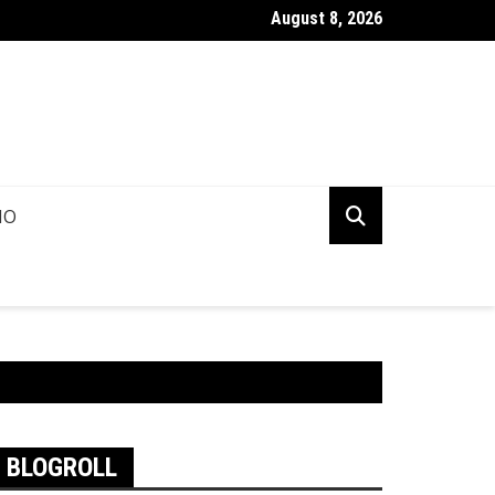
August 8, 2026
book Online : Membaca Data Pertandingan Dan Kebiasaan Mengikut
NO
BLOGROLL