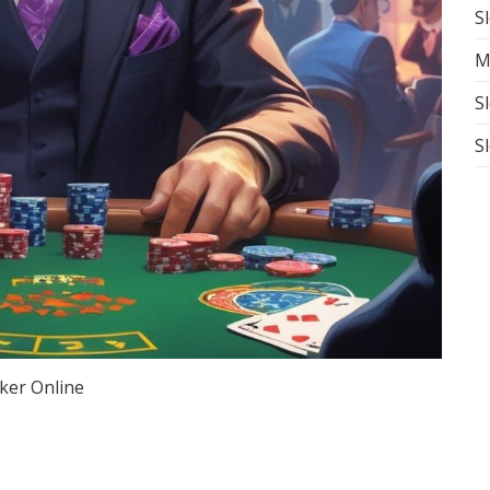
S
M
S
S
ker Online