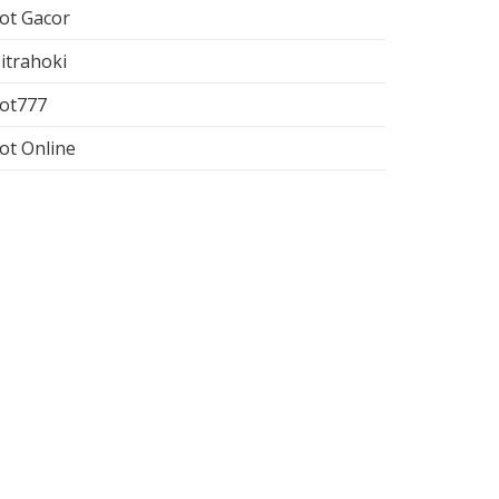
lot Gacor
itrahoki
lot777
lot Online