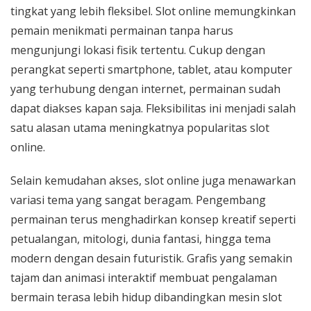
tingkat yang lebih fleksibel. Slot online memungkinkan
pemain menikmati permainan tanpa harus
mengunjungi lokasi fisik tertentu. Cukup dengan
perangkat seperti smartphone, tablet, atau komputer
yang terhubung dengan internet, permainan sudah
dapat diakses kapan saja. Fleksibilitas ini menjadi salah
satu alasan utama meningkatnya popularitas slot
online.
Selain kemudahan akses, slot online juga menawarkan
variasi tema yang sangat beragam. Pengembang
permainan terus menghadirkan konsep kreatif seperti
petualangan, mitologi, dunia fantasi, hingga tema
modern dengan desain futuristik. Grafis yang semakin
tajam dan animasi interaktif membuat pengalaman
bermain terasa lebih hidup dibandingkan mesin slot