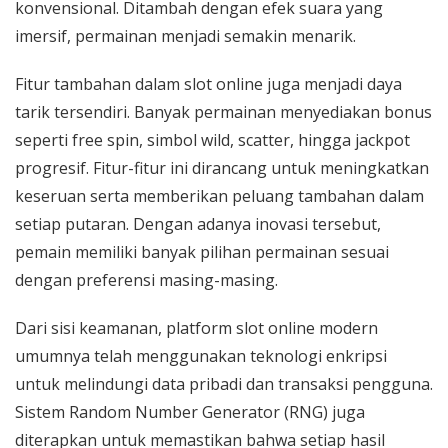
konvensional. Ditambah dengan efek suara yang
imersif, permainan menjadi semakin menarik.
Fitur tambahan dalam slot online juga menjadi daya
tarik tersendiri. Banyak permainan menyediakan bonus
seperti free spin, simbol wild, scatter, hingga jackpot
progresif. Fitur-fitur ini dirancang untuk meningkatkan
keseruan serta memberikan peluang tambahan dalam
setiap putaran. Dengan adanya inovasi tersebut,
pemain memiliki banyak pilihan permainan sesuai
dengan preferensi masing-masing.
Dari sisi keamanan, platform slot online modern
umumnya telah menggunakan teknologi enkripsi
untuk melindungi data pribadi dan transaksi pengguna.
Sistem Random Number Generator (RNG) juga
diterapkan untuk memastikan bahwa setiap hasil