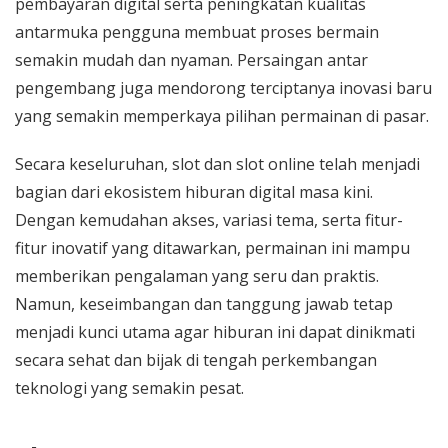
pembayaran digital serta peningkatan kualitas
antarmuka pengguna membuat proses bermain
semakin mudah dan nyaman. Persaingan antar
pengembang juga mendorong terciptanya inovasi baru
yang semakin memperkaya pilihan permainan di pasar.
Secara keseluruhan, slot dan slot online telah menjadi
bagian dari ekosistem hiburan digital masa kini.
Dengan kemudahan akses, variasi tema, serta fitur-
fitur inovatif yang ditawarkan, permainan ini mampu
memberikan pengalaman yang seru dan praktis.
Namun, keseimbangan dan tanggung jawab tetap
menjadi kunci utama agar hiburan ini dapat dinikmati
secara sehat dan bijak di tengah perkembangan
teknologi yang semakin pesat.