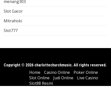
menang303
Slot Gacor
Mitrahoki
Slot777
Copyright © 2026 charlottechurchmusic. All rights reserved.
Home
Casino Online
Poker Online
Slot Online
Judi Online
Live Casino
Slot88 Resmi