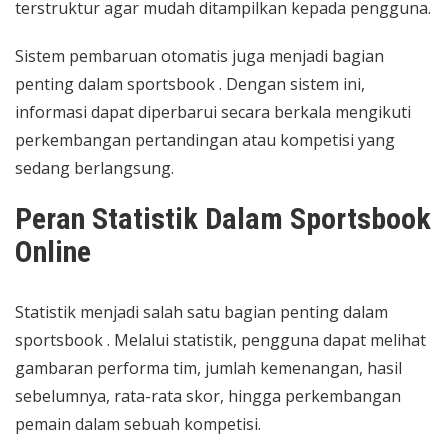
terstruktur agar mudah ditampilkan kepada pengguna.
Sistem pembaruan otomatis juga menjadi bagian
penting dalam sportsbook . Dengan sistem ini,
informasi dapat diperbarui secara berkala mengikuti
perkembangan pertandingan atau kompetisi yang
sedang berlangsung.
Peran Statistik Dalam Sportsbook
Online
Statistik menjadi salah satu bagian penting dalam
sportsbook . Melalui statistik, pengguna dapat melihat
gambaran performa tim, jumlah kemenangan, hasil
sebelumnya, rata-rata skor, hingga perkembangan
pemain dalam sebuah kompetisi.