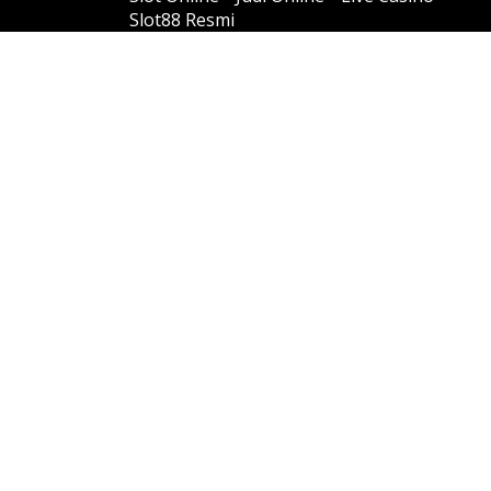
Slot88 Resmi