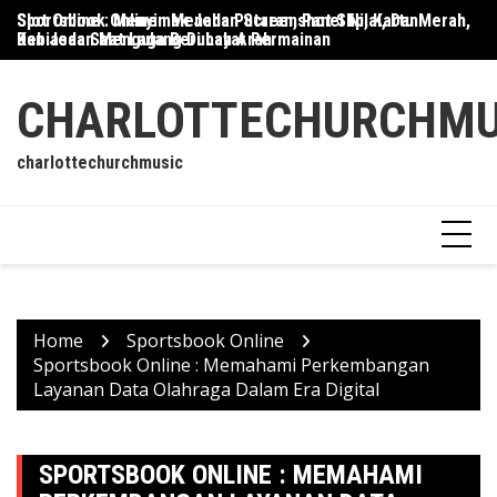
Skip
Sportsbook Online : Menahan Screenshot Slip, Kartu Merah,
Slot Online : Menyimak Jeda Putaran, Panel Nilai, Dan
Sp
to
Dan Jeda Saat Laga Berubah Arah
Kebiasaan Mengulang Di Layar Permainan
Ke
content
CHARLOTTECHURCHMU
charlottechurchmusic
Home
Sportsbook Online
Sportsbook Online : Memahami Perkembangan
Layanan Data Olahraga Dalam Era Digital
SPORTSBOOK ONLINE : MEMAHAMI