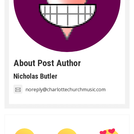
About Post Author
Nicholas Butler
noreply@charlottechurchmusic.com