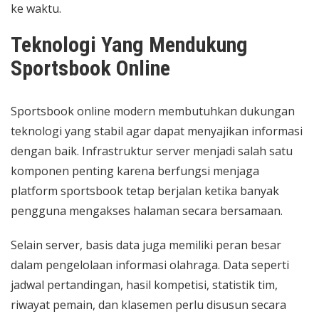
ke waktu.
Teknologi Yang Mendukung
Sportsbook Online
Sportsbook online modern membutuhkan dukungan
teknologi yang stabil agar dapat menyajikan informasi
dengan baik. Infrastruktur server menjadi salah satu
komponen penting karena berfungsi menjaga
platform sportsbook tetap berjalan ketika banyak
pengguna mengakses halaman secara bersamaan.
Selain server, basis data juga memiliki peran besar
dalam pengelolaan informasi olahraga. Data seperti
jadwal pertandingan, hasil kompetisi, statistik tim,
riwayat pemain, dan klasemen perlu disusun secara