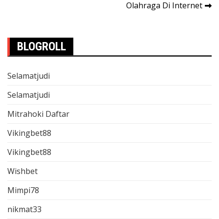
Olahraga Di Internet
BLOGROLL
Selamatjudi
Selamatjudi
Mitrahoki Daftar
Vikingbet88
Vikingbet88
Wishbet
Mimpi78
nikmat33