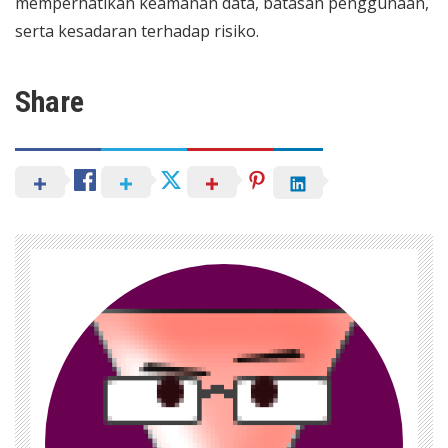
memperhatikan keamanan data, batasan penggunaan,
serta kesadaran terhadap risiko.
Share