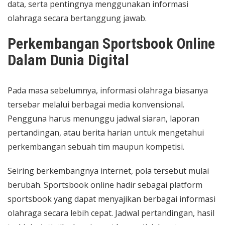
data, serta pentingnya menggunakan informasi
olahraga secara bertanggung jawab.
Perkembangan Sportsbook Online
Dalam Dunia Digital
Pada masa sebelumnya, informasi olahraga biasanya
tersebar melalui berbagai media konvensional.
Pengguna harus menunggu jadwal siaran, laporan
pertandingan, atau berita harian untuk mengetahui
perkembangan sebuah tim maupun kompetisi.
Seiring berkembangnya internet, pola tersebut mulai
berubah. Sportsbook online hadir sebagai platform
sportsbook yang dapat menyajikan berbagai informasi
olahraga secara lebih cepat. Jadwal pertandingan, hasil