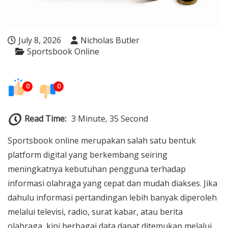
July 8, 2026
Nicholas Butler
Sportsbook Online
0
0
Read Time:
3 Minute, 35 Second
Sportsbook online merupakan salah satu bentuk
platform digital yang berkembang seiring
meningkatnya kebutuhan pengguna terhadap
informasi olahraga yang cepat dan mudah diakses. Jika
dahulu informasi pertandingan lebih banyak diperoleh
melalui televisi, radio, surat kabar, atau berita
olahraga, kini berbagai data dapat ditemukan melalui