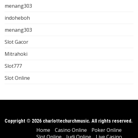
menang303
indoheboh
menang303
Slot Gacor
Mitrahoki
Slot777
Slot Online
Copyright © 2026 charlottechurchmusic. All rights reserved.
Home
Casino Online
Poker Online
Slot Online
Judi Online
Live Casino