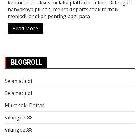
kemudahan akses melalui platform online. Di tengah
banyaknya pilihan, mencari sportsbook terbaik
menjadi langkah penting bagi para
Read More
BLOGROLL
Selamatjudi
Selamatjudi
Mitrahoki Daftar
Vikingbet88
Vikingbet88