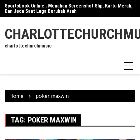
Skip
Sportsbook Online : Menahan Screenshot Slip, Kartu Merah,
Sl
to
Dan Jeda Saat Laga Berubah Arah
Ke
content
CHARLOTTECHURCHMU
charlottechurchmusic
Home
poker maxwin
TAG:
POKER MAXWIN