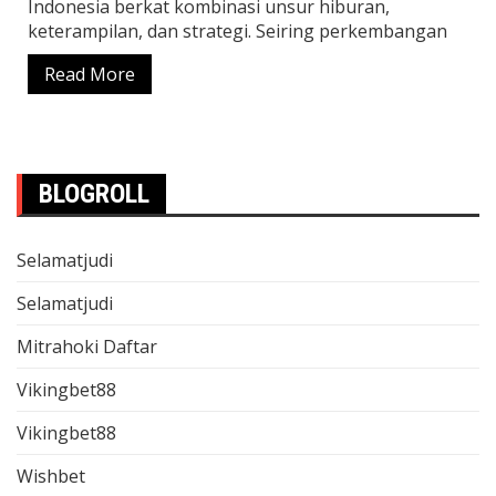
Indonesia berkat kombinasi unsur hiburan,
keterampilan, dan strategi. Seiring perkembangan
Read More
BLOGROLL
Selamatjudi
Selamatjudi
Mitrahoki Daftar
Vikingbet88
Vikingbet88
Wishbet